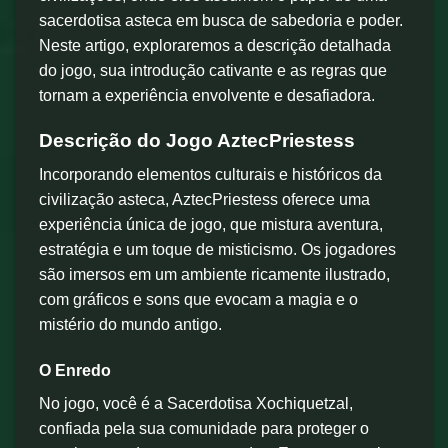
sacerdotisa asteca em busca de sabedoria e poder.
Neste artigo, exploraremos a descrição detalhada
do jogo, sua introdução cativante e as regras que
tornam a experiência envolvente e desafiadora.
Descrição do Jogo AztecPriestess
Incorporando elementos culturais e históricos da
civilização asteca, AztecPriestess oferece uma
experiência única de jogo, que mistura aventura,
estratégia e um toque de misticismo. Os jogadores
são imersos em um ambiente ricamente ilustrado,
com gráficos e sons que evocam a magia e o
mistério do mundo antigo.
O Enredo
No jogo, você é a Sacerdotisa Xochiquetzal,
confiada pela sua comunidade para proteger o