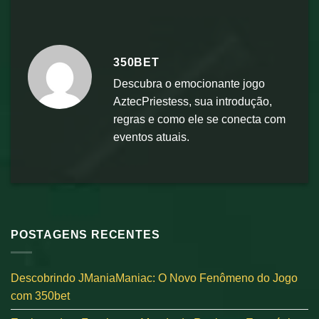
350BET
Descubra o emocionante jogo
AztecPriestess, sua introdução,
regras e como ele se conecta com
eventos atuais.
POSTAGENS RECENTES
Descobrindo JManiaManiac: O Novo Fenômeno do Jogo
com 350bet