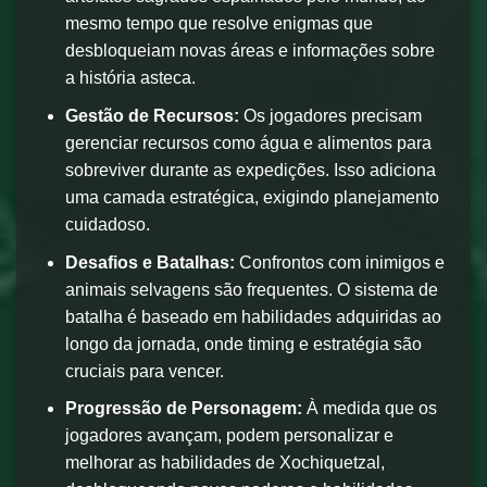
mesmo tempo que resolve enigmas que
desbloqueiam novas áreas e informações sobre
a história asteca.
Gestão de Recursos:
Os jogadores precisam
gerenciar recursos como água e alimentos para
sobreviver durante as expedições. Isso adiciona
uma camada estratégica, exigindo planejamento
cuidadoso.
Desafios e Batalhas:
Confrontos com inimigos e
animais selvagens são frequentes. O sistema de
batalha é baseado em habilidades adquiridas ao
longo da jornada, onde timing e estratégia são
cruciais para vencer.
Progressão de Personagem:
À medida que os
jogadores avançam, podem personalizar e
melhorar as habilidades de Xochiquetzal,