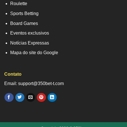
Roulette
Sports Betting
Board Games
Eventos exclusivos
Notícias Expressas
Mapa do site do Google
Contato
Email: support@350bet-t.com