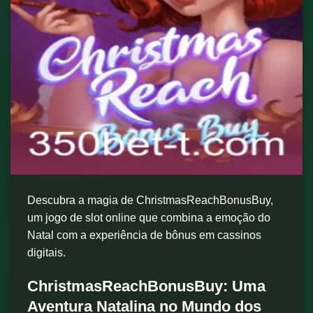
Descubra a magia de ChristmasReachBonusBuy,
um jogo de slot online que combina a emoção do
Natal com a experiência de bônus em cassinos
digitais.
ChristmasReachBonusBuy: Uma
Aventura Natalina no Mundo dos