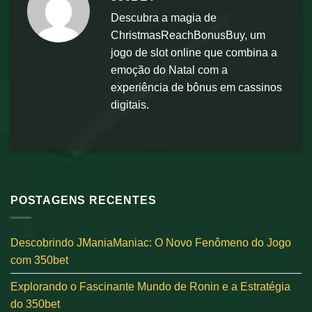
Descubra a magia de
ChristmasReachBonusBuy, um
jogo de slot online que combina a
emoção do Natal com a
experiência de bônus em cassinos
digitais.
POSTAGENS RECENTES
Descobrindo JManiaManiac: O Novo Fenômeno do Jogo
com 350bet
Explorando o Fascinante Mundo de Ronin e a Estratégia
do 350bet