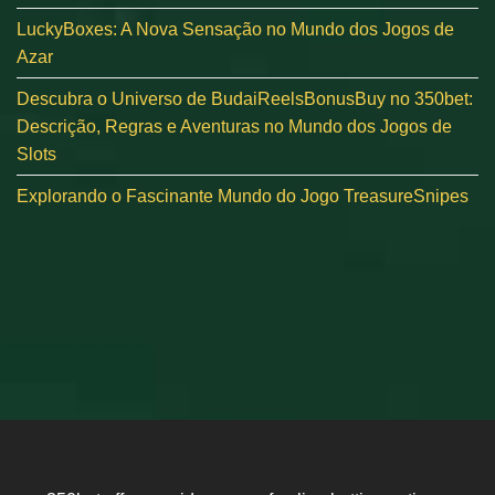
LuckyBoxes: A Nova Sensação no Mundo dos Jogos de
Azar
Descubra o Universo de BudaiReelsBonusBuy no 350bet:
Descrição, Regras e Aventuras no Mundo dos Jogos de
Slots
Explorando o Fascinante Mundo do Jogo TreasureSnipes