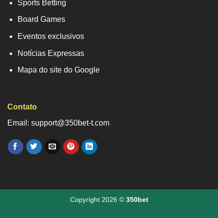
Sports Betting
Board Games
Eventos exclusivos
Notícias Expressas
Mapa do site do Google
Contato
Email: support@350bet-t.com
Copyright 2026 ©
350bet