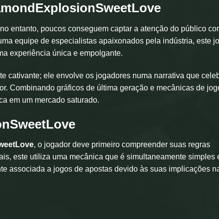
iamondExplosionSweetLove
; no entanto, poucos conseguem captar a atenção do público c
uma equipe de especialistas apaixonados pela indústria, este j
uma experiência única e empolgante.
 cativante; ele envolve os jogadores numa narrativa que cele
amor. Combinando gráficos de última geração e mecânicas de jog
taca em um mercado saturado.
onSweetLove
weetLove
, o jogador deve primeiro compreender suas regras
nais, este utiliza uma mecânica que é simultaneamente simples 
te associada a jogos de apostas devido às suas implicações n