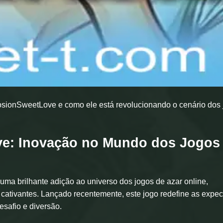
sionSweetLove e como ele está revolucionando o cenário dos 
e: Inovação no Mundo dos Jogos
ma brilhante adição ao universo dos jogos de azar online,
s cativantes. Lançado recentemente, este jogo redefine as expec
safio e diversão.