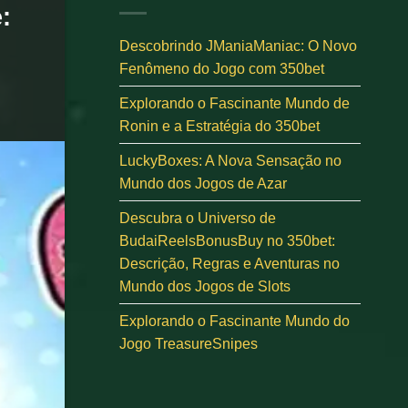
:
Descobrindo JManiaManiac: O Novo
Fenômeno do Jogo com 350bet
Explorando o Fascinante Mundo de
Ronin e a Estratégia do 350bet
LuckyBoxes: A Nova Sensação no
Mundo dos Jogos de Azar
Descubra o Universo de
BudaiReelsBonusBuy no 350bet:
Descrição, Regras e Aventuras no
Mundo dos Jogos de Slots
Explorando o Fascinante Mundo do
Jogo TreasureSnipes