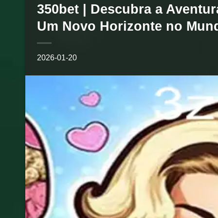
350bet | Descubra a Avent
Um Novo Horizonte no Mund
2026-01-20