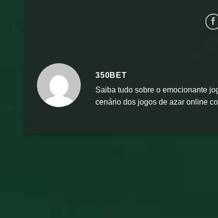
350BET
Saiba tudo sobre o emocionante j
cenário dos jogos de azar online c