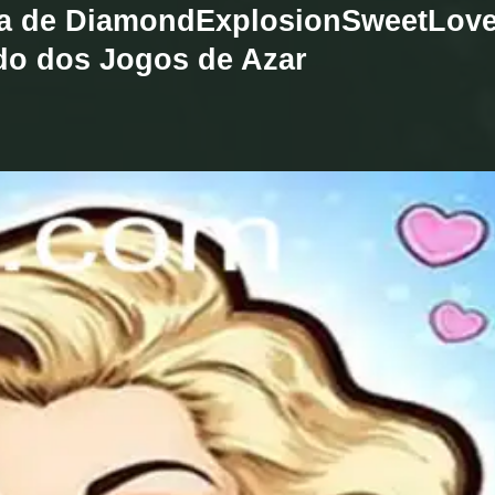
ura de DiamondExplosionSweetLove
o dos Jogos de Azar