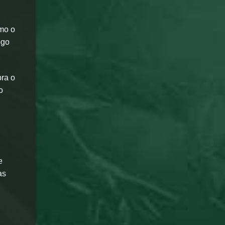
omo o
ogo
bra o
o
e
as