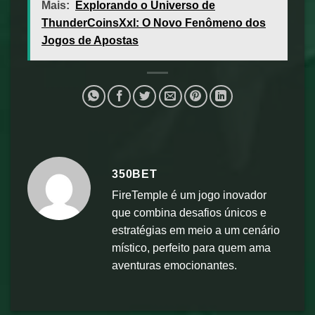
Mais:
Explorando o Universo de
ThunderCoinsXxl: O Novo Fenômeno dos
Jogos de Apostas
350BET
FireTemple é um jogo inovador
que combina desafios únicos e
estratégias em meio a um cenário
místico, perfeito para quem ama
aventuras emocionantes.