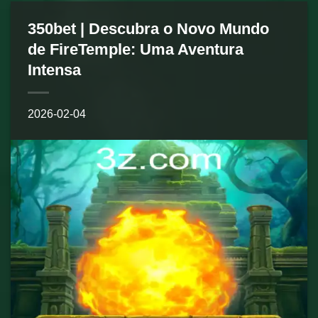
350bet | Descubra o Novo Mundo
de FireTemple: Uma Aventura
Intensa
2026-02-04