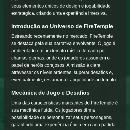
seus elementos únicos de design e jogabilidade
estratégica, criando uma experiência imersiva.
Introdução ao Universo de FireTemple
Estreando recentemente no mercado, FireTemple
se destaca pela sua narrativa envolvente. O jogo é
ambientado em um templo místico tomado por
chamas eternas, onde os jogadores assumem o
papel de heróis corajosos. A missão é clara:
atravessar os níveis ardentes, superar desafios e,
eventualmente, restaurar a tranquilidade ao templo.
Mecânica de Jogo e Desafios
Uma das características marcantes do FireTemple é
sua mecânica fluida. Os jogadores têm a
possibilidade de personalizar seus personagens,
garantindo uma experiência única em cada partida.