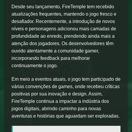
Desde seu lançamento, FireTemple tem recebido
atualizações frequentes, mantendo o jogo fresco e
desafiador. Recentemente, a introdução de novos
níveis e personagens adicionou mais camadas de
profundidade ao enredo, prendendo ainda mais a
atenção dos jogadores. Os desenvolvedores têm
ouvido atentamente a comunidade gamer,
incorporando feedback para melhorar
continuamente o jogo.
Em meio a eventos atuais, o jogo tem participado de
várias convenções de games, onde recebeu críticas
positivas por sua inovação e design. Assim,
FireTemple continua a impactar a indústria dos
jogos digitais, abrindo caminho para novas
aventuras e histórias que aguardam ser exploradas.