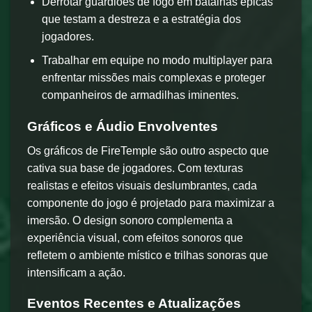
Derrotar guardiões de fogo em batalhas épicas
que testam a destreza e a estratégia dos
jogadores.
Trabalhar em equipe no modo multiplayer para
enfrentar missões mais complexas e proteger
companheiros de armadilhas iminentes.
Gráficos e Áudio Envolventes
Os gráficos de FireTemple são outro aspecto que
cativa sua base de jogadores. Com texturas
realistas e efeitos visuais deslumbrantes, cada
componente do jogo é projetado para maximizar a
imersão. O design sonoro complementa a
experiência visual, com efeitos sonoros que
refletem o ambiente místico e trilhas sonoras que
intensificam a ação.
Eventos Recentes e Atualizações