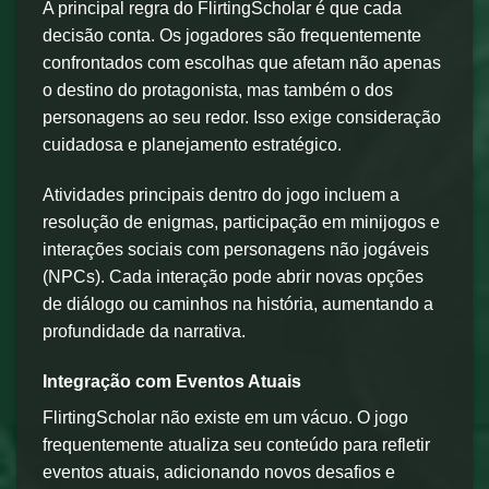
A principal regra do FlirtingScholar é que cada
decisão conta. Os jogadores são frequentemente
confrontados com escolhas que afetam não apenas
o destino do protagonista, mas também o dos
personagens ao seu redor. Isso exige consideração
cuidadosa e planejamento estratégico.
Atividades principais dentro do jogo incluem a
resolução de enigmas, participação em minijogos e
interações sociais com personagens não jogáveis
(NPCs). Cada interação pode abrir novas opções
de diálogo ou caminhos na história, aumentando a
profundidade da narrativa.
Integração com Eventos Atuais
FlirtingScholar não existe em um vácuo. O jogo
frequentemente atualiza seu conteúdo para refletir
eventos atuais, adicionando novos desafios e