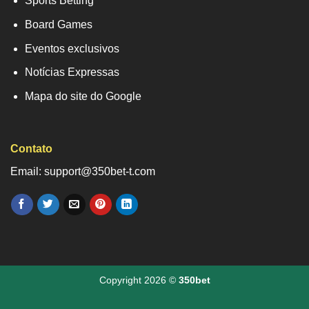
Sports Betting
Board Games
Eventos exclusivos
Notícias Expressas
Mapa do site do Google
Contato
Email: support@350bet-t.com
Copyright 2026 ©
350bet