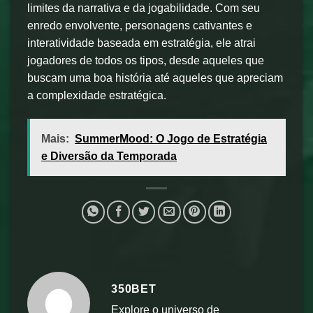
limites da narrativa e da jogabilidade. Com seu
enredo envolvente, personagens cativantes e
interatividade baseada em estratégia, ele atrai
jogadores de todos os tipos, desde aqueles que
buscam uma boa história até aqueles que apreciam
a complexidade estratégica.
Mais:
SummerMood: O Jogo de Estratégia
e Diversão da Temporada
350BET
Explore o universo de