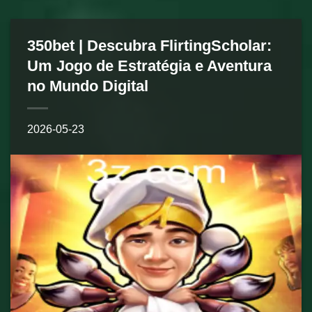
350bet | Descubra FlirtingScholar:
Um Jogo de Estratégia e Aventura
no Mundo Digital
2026-05-23