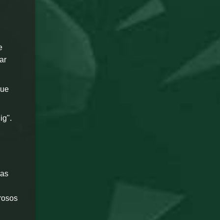
e
ar
que
ig".
sas
rosos