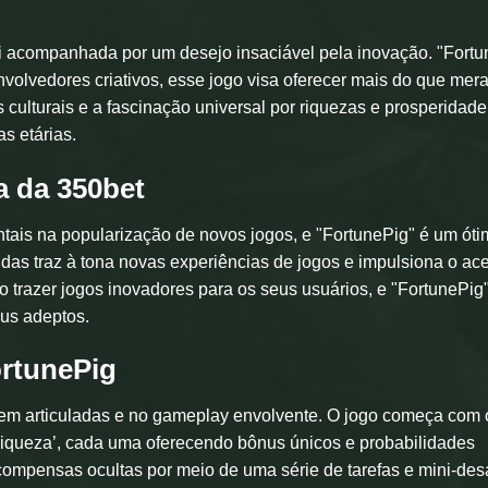
oi acompanhada por um desejo insaciável pela inovação. "Fortu
volvedores criativos, esse jogo visa oferecer mais do que mer
ulturais e a fascinação universal por riquezas e prosperidade
s etárias.
a da 350bet
is na popularização de novos jogos, e "FortunePig" é um óti
das traz à tona novas experiências de jogos e impulsiona o ac
 trazer jogos inovadores para os seus usuários, e "FortunePig
eus adeptos.
rtunePig
bem articuladas e no gameplay envolvente. O jogo começa com 
Riqueza’, cada uma oferecendo bônus únicos e probabilidades
ecompensas ocultas por meio de uma série de tarefas e mini-desa