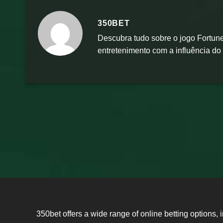
350BET
Descubra tudo sobre o jogo Fortune
entretenimento com a influência do
350bet offers a wide range of online betting options, 