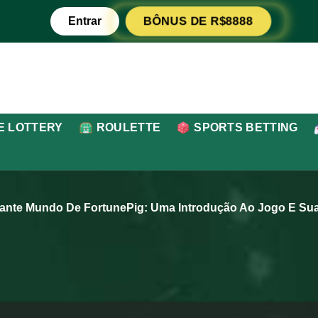
BÔNUS DE R$8888
Entrar
E LOTTERY
ROULETTE
SPORTS BETTING
ante Mundo De FortunePig: Uma Introdução Ao Jogo E Su