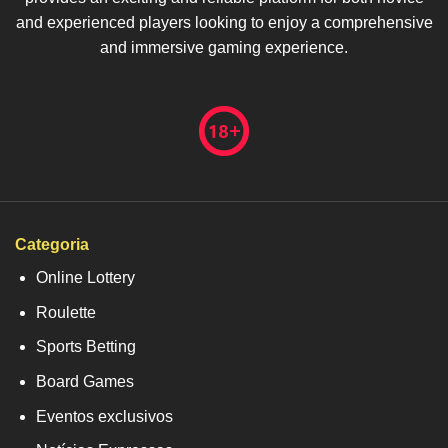
and experienced players looking to enjoy a comprehensive
and immersive gaming experience.
Categoria
Online Lottery
Roulette
Sports Betting
Board Games
Eventos exclusivos