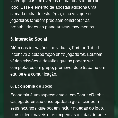
fazer apostas em eventos ou batalhas dentro do
jogo. Esse elemento de apostas adiciona uma
camada extra de estratégia, uma vez que os
jogadores também precisam considerar as
probabilidades ao planejar seus movimentos.
5. Interação Social
Além das interações individuais, FortuneRabbit
incentiva a colaboração entre jogadores. Existem
várias missões e desafios que só podem ser
completados em grupo, promovendo o trabalho em
equipe e a comunicação.
6. Economia de Jogo
Economia é um aspecto crucial em FortuneRabbit.
Os jogadores são encorajados a gerenciar bem
seus recursos, que podem incluir moedas do jogo,
itens colecionáveis e recompensas obtidas durante