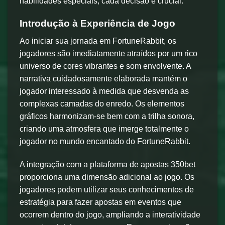
habilidades especiais, cada decisão é crucial.
Introdução à Experiência de Jogo
Ao iniciar sua jornada em FortuneRabbit, os
jogadores são imediatamente atraídos por um rico
universo de cores vibrantes e som envolvente. A
narrativa cuidadosamente elaborada mantém o
jogador interessado à medida que desvenda as
complexas camadas do enredo. Os elementos
gráficos harmonizam-se bem com a trilha sonora,
criando uma atmosfera que imerge totalmente o
jogador no mundo encantado do FortuneRabbit.
A integração com a plataforma de apostas 350bet
proporciona uma dimensão adicional ao jogo. Os
jogadores podem utilizar seus conhecimentos de
estratégia para fazer apostas em eventos que
ocorrem dentro do jogo, ampliando a interatividade