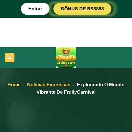
Ir
BÔNUS DE R$8888
Entrar
para
o
conteúdo
Home
/
Notícias Expressas
/
Explorando O Mundo
Vibrante De FruityCarnival