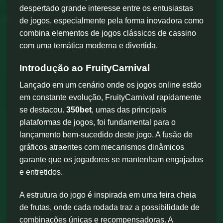
despertado grande interesse entre os entusiastas
de jogos, especialmente pela forma inovadora como
combina elementos de jogos clássicos de cassino
com uma temática moderna e divertida.
Introdução ao FruityCarnival
Lançado em um cenário onde os jogos online estão
em constante evolução, FruityCarnival rapidamente
se destacou.
350bet
, umas das principais
plataformas de jogos, foi fundamental para o
lançamento bem-sucedido deste jogo. A fusão de
gráficos atraentes com mecanismos dinâmicos
garante que os jogadores se mantenham engajados
e entretidos.
A estrutura do jogo é inspirada em uma feira cheia
de frutas, onde cada rodada traz a possibilidade de
combinações únicas e recompensadoras. A