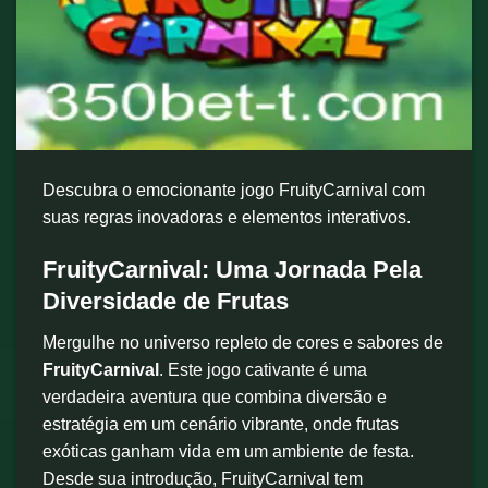
Descubra o emocionante jogo FruityCarnival com
suas regras inovadoras e elementos interativos.
FruityCarnival: Uma Jornada Pela
Diversidade de Frutas
Mergulhe no universo repleto de cores e sabores de
FruityCarnival
. Este jogo cativante é uma
verdadeira aventura que combina diversão e
estratégia em um cenário vibrante, onde frutas
exóticas ganham vida em um ambiente de festa.
Desde sua introdução, FruityCarnival tem