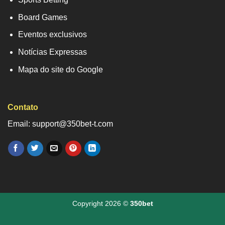
Board Games
Eventos exclusivos
Notícias Expressas
Mapa do site do Google
Contato
Email: support@350bet-t.com
Copyright 2026 ©
350bet