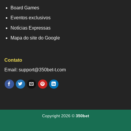
Board Games
Eventos exclusivos
Notícias Expressas
Mapa do site do Google
Contato
Email: support@350bet-t.com
Copyright 2026 ©
350bet