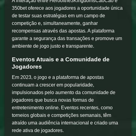
A interação entre Heroofthe3KingdomsCaoCao e
350bet oferece aos jogadores a oportunidade única
de testar suas estratégias em um campo de
competição e, simultaneamente, ganhar
recompensas através das apostas. A plataforma
garante a segurança das transações e promove um
ambiente de jogo justo e transparente.
Eventos Atuais e a Comunidade de
Jogadores
Em 2023, o jogo e a plataforma de apostas
continuam a crescer em popularidade,
impulsionados pelo aumento da comunidade de
jogadores que busca novas formas de
entretenimento online. Eventos recentes, como
torneios globais e competições semanais, têm
atraído uma audiência internacional e criado uma
rede ativa de jogadores.