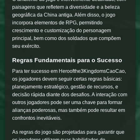
paisagens que refletem a diversidade e a beleza
geográfica da China antiga. Além disso, o jogo
incorpora elementos de RPG, permitindo
crescimento e customização do personagem
principal, bem como dos soldados que compõem
seu exército.
Regras Fundamentais para o Sucesso
Para ter sucesso em Heroofthe3KingdomsCaoCao,
os jogadores devem seguir certas regras básicas:
planejamento estratégico, gestão de recursos, e
decisão rápida diante dos desafios. A interação com
outros jogadores pode ser uma chave para formar
alianças poderosas, mas também pode resultar em
confrontos inevitáveis.
As regras do jogo são projetadas para garantir que
os jogadores utilizem suas habilidades de