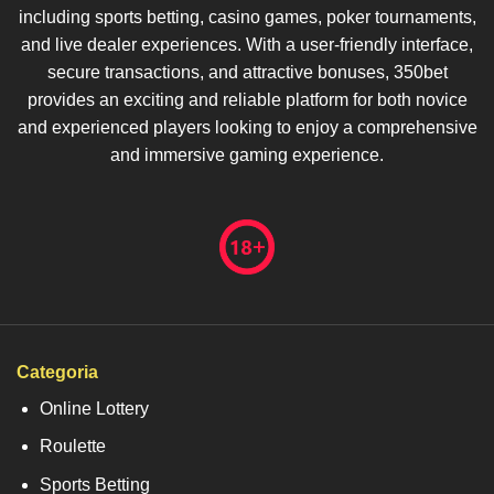
including sports betting, casino games, poker tournaments,
and live dealer experiences. With a user-friendly interface,
secure transactions, and attractive bonuses, 350bet
provides an exciting and reliable platform for both novice
and experienced players looking to enjoy a comprehensive
and immersive gaming experience.
Categoria
Online Lottery
Roulette
Sports Betting