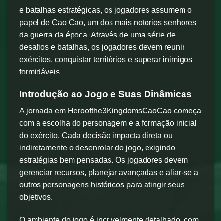
e batalhas estratégicas, os jogadores assumem o
papel de Cao Cao, um dos mais notórios senhores
da guerra da época. Através de uma série de
desafios e batalhas, os jogadores devem reunir
exércitos, conquistar territórios e superar inimigos
formidáveis.
Introdução ao Jogo e Suas Dinâmicas
A jornada em Heroofthe3KingdomsCaoCao começa
com a escolha do personagem e a formação inicial
do exército. Cada decisão impacta direta ou
indiretamente o desenrolar do jogo, exigindo
estratégias bem pensadas. Os jogadores devem
gerenciar recursos, planejar avançadas e aliar-se a
outros personagens históricos para atingir seus
objetivos.
O ambiente do jogo é incrivelmente detalhado, com