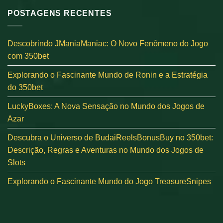
POSTAGENS RECENTES
Descobrindo JManiaManiac: O Novo Fenômeno do Jogo
com 350bet
Explorando o Fascinante Mundo de Ronin e a Estratégia
do 350bet
LuckyBoxes: A Nova Sensação no Mundo dos Jogos de
Azar
Descubra o Universo de BudaiReelsBonusBuy no 350bet:
Descrição, Regras e Aventuras no Mundo dos Jogos de
Slots
Explorando o Fascinante Mundo do Jogo TreasureSnipes