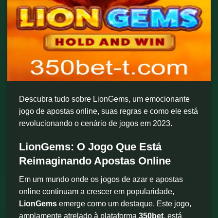
Descubra tudo sobre LionGems, um emocionante
jogo de apostas online, suas regras e como ele está
revolucionando o cenário de jogos em 2023.
LionGems: O Jogo Que Está
Reimaginando Apostas Online
Em um mundo onde os jogos de azar e apostas
online continuam a crescer em popularidade,
LionGems
emerge como um destaque. Este jogo,
amplamente atrelado à plataforma
350bet
, está