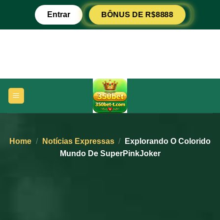
Ir
Entrar
BÔNUS DE R$8888
para
o
conteúdo
Home
/
Notícias Expressas
/
Explorando O Colorido
Mundo De SuperPinkJoker