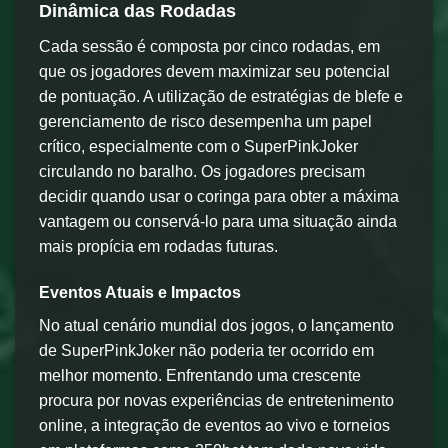
Dinâmica das Rodadas
Cada sessão é composta por cinco rodadas, em
que os jogadores devem maximizar seu potencial
de pontuação. A utilização de estratégias de blefe e
gerenciamento de risco desempenha um papel
crítico, especialmente com o SuperPinkJoker
circulando no baralho. Os jogadores precisam
decidir quando usar o coringa para obter a máxima
vantagem ou conservá-lo para uma situação ainda
mais propícia em rodadas futuras.
Eventos Atuais e Impactos
No atual cenário mundial dos jogos, o lançamento
de SuperPinkJoker não poderia ter ocorrido em
melhor momento. Enfrentando uma crescente
procura por novas experiências de entretenimento
online, a integração de eventos ao vivo e torneios