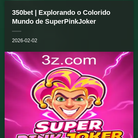
350bet | Explorando o Colorido
Mundo de SuperPinkJoker
2026-02-02