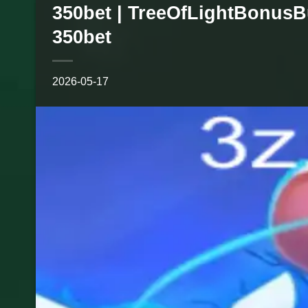
350bet | TreeOfLightBonusB
350bet
2026-05-17