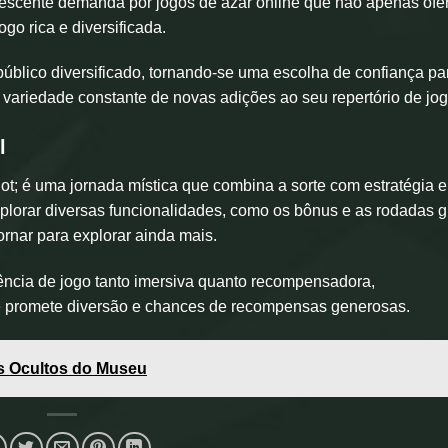
 crescente demanda por jogos de azar online que não apenas of
o rica e diversificada.
úblico diversificado, tornando-se uma escolha de confiança pa
variedade constante de novas adições ao seu repertório de jog
l
t; é uma jornada mística que combina a sorte com estratégia e
lorar diversas funcionalidades, como os bônus e as rodadas gr
rnar para explorar ainda mais.
ncia de jogo tanto imersiva quanto recompensadora,
 promete diversão e chances de recompensas generosas.
 Ocultos do Museu