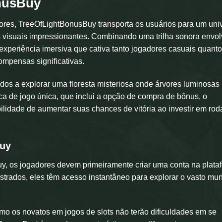
nusBuy
ores, TreeOfLightBonusBuy transporta os usuários para um uni
os visuais impressionantes. Combinando uma trilha sonora envo
experiência imersiva que cativa tanto jogadores casuais quanto
mpensas significativas.
dos a explorar uma floresta misteriosa onde árvores luminosas
a de jogo única, que inclui a opção de compra de bônus, o
ilidade de aumentar suas chances de vitória ao investir em ro
uy
, os jogadores devem primeiramente criar uma conta na plata
strados, eles têm acesso instantâneo para explorar o vasto mu
mo os novatos em jogos de slots não terão dificuldades em se