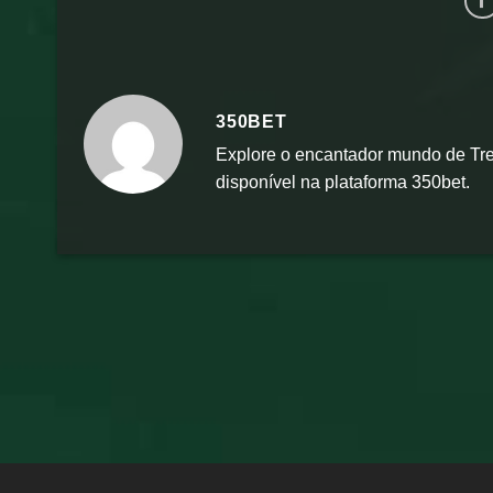
350BET
Explore o encantador mundo de Tre
disponível na plataforma 350bet.