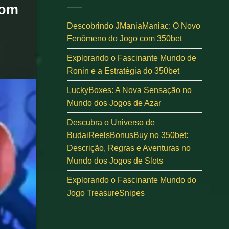
com
Descobrindo JManiaManiac: O Novo
Fenômeno do Jogo com 350bet
Explorando o Fascinante Mundo de
Ronin e a Estratégia do 350bet
LuckyBoxes: A Nova Sensação no
Mundo dos Jogos de Azar
Descubra o Universo de
BudaiReelsBonusBuy no 350bet:
Descrição, Regras e Aventuras no
Mundo dos Jogos de Slots
Explorando o Fascinante Mundo do
Jogo TreasureSnipes